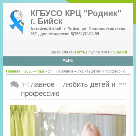
КГБУСО КРЦ "Родник"
г. Бийск
Алтайский край, г. Бийск, ул. Социалистическая
58/1, диспетчерская 8(3854)31-04-59
Вы вошли как
Гость
| Группа "
Гости
" |
Выход
MENU
Главная
»
2026
»
Май
»
27
» ✨Главное – любить детей и профессию
✨Главное – любить детей и
02:12
профессию